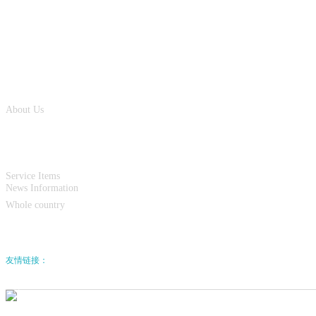
北京展览
上海展览
香港展览
关于巅峰
国际
About Us
服务项目
新闻咨询
巅峰国际
Service Items
全国
News Information
Whole country
关于巅峰国际微信公
众号 0元设计 0元报价
友情链接：
巅峰国际
国际